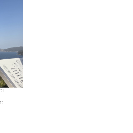
)!
笑）