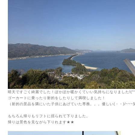
晴天ですごく綺麗でした！ぽかぽか暖かくていい気持ちになりました!(^^
ゴーカートに乗ったり射的をしたりして満喫しました！
（射的の景品を隣にいた子供にあげていた専務。。。優しい(・・)/~~~
もちろん帰りもリフトに揺られて下りました。
帰りは景色を見ながら下りれます★★