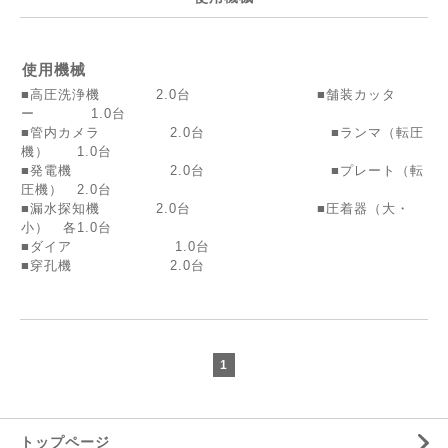
使用機械
■高圧洗浄機 2.0台 ■舗装カッタ
ー 1.0台
■管内カメラ 2.0台 ■ランマ（転圧
機） 1.0台
■発電機 2.0台 ■プレート（転
圧機） 2.0台
■漏水探知機 2.0台 ■圧着器（大・
小） 各1.0台
■ダイア 1.0台
■穿孔機 2.0台
1
トップページ